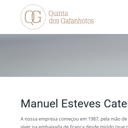
Skip
to
content
Manuel Esteves Cate
A nossa empresa começou em 1987, pela mão de Manu
viver na embaixada de França desde miúdo (que na 