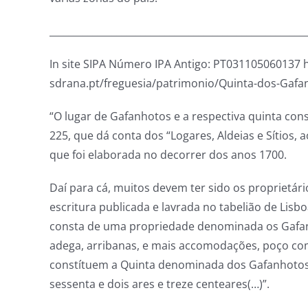
_____________________________________________________
In site SIPA Número IPA Antigo: PT031105060137 
sdrana.pt/freguesia/patrimonio/Quinta-dos-Gafa
“O lugar de Gafanhotos e a respectiva quinta con
225, que dá conta dos “Logares, Aldeias e Sítios, 
que foi elaborada no decorrer dos anos 1700.
Daí para cá, muitos devem ter sido os proprietá
escritura publicada e lavrada no tabelião de Lisboa
consta de uma propriedade denominada os Gafanh
adega, arribanas, e mais accomodações, poço com no
constítuem a Quinta denominada dos Gafanhotos,
sessenta e dois ares e treze centeares(…)”.