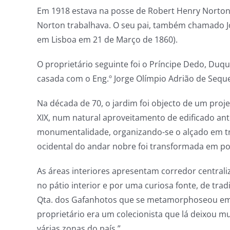
Em 1918 estava na posse de Robert Henry Norton 
Norton trabalhava. O seu pai, também chamado Joh
em Lisboa em 21 de Março de 1860).
O proprietário seguinte foi o Príncipe Dedo, Duqu
casada com o Eng.º Jorge Olímpio Adrião de Seque
Na década de 70, o jardim foi objecto de um proje
XIX, num natural aproveitamento de edificado ant
monumentalidade, organizando-se o alçado em três
ocidental do andar nobre foi transformada em po
As áreas interiores apresentam corredor centrali
no pátio interior e por uma curiosa fonte, de tra
Qta. dos Gafanhotos que se metamorphoseou em Qta
proprietário era um colecionista que lá deixou mu
várias zonas do país.”