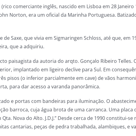
(rico comerciante inglês, nascido em Lisboa em 28 Janeiro
n Norton, era um oficial da Marinha Portuguesa. Batizado n
e de Saxe, que vivia em Sigmaringen Schloss, até que, em 195
ira, que a adquiriu.
cto paisagista da autoria do arqto. Gonçalo Ribeiro Telles
erior, implantado em ligeiro declive para Sul. Em consequê
 pisos (o inferior parcialmente em cave) de vãos harmonic
rta, para dar acesso a varanda panorâmica.
zado e portas com bandeiras para iluminação. O abastecime
dição barroca, cuja água brota de uma carranca. Uma placa d
. Nova do Alto. J.D.J.” Desde cerca de 1990 constitui-se 
itas cantarias, peças de pedra trabalhada, alambiques, e va