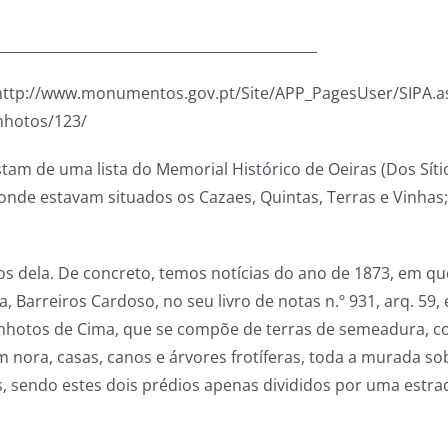
______________________________________________
http://www.monumentos.gov.pt/Site/APP_PagesUser/SIPA.asp
nhotos/123/
stam de uma lista do Memorial Histórico de Oeiras (Dos Síti
aonde estavam situados os Cazaes, Quintas, Terras e Vinhas; 
rios dela. De concreto, temos notícias do ano de 1873, em 
, Barreiros Cardoso, no seu livro de notas n.º 931, arq. 59,
otos de Cima, que se compõe de terras de semeadura, co
ra, casas, canos e árvores frotíferas, toda a murada sobre s
 sendo estes dois prédios apenas divididos por uma estra