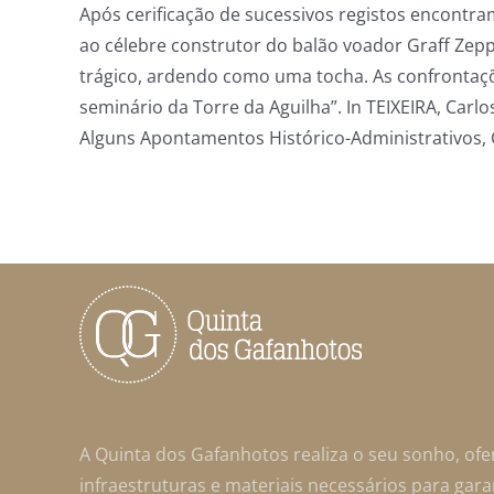
Após cerificação de sucessivos registos encontram
ao célebre construtor do balão voador Graff Zep
trágico, ardendo como uma tocha. As confrontaç
seminário da Torre da Aguilha”. In TEIXEIRA, Car
Alguns Apontamentos Histórico-Administrativos, Ca
A Quinta dos Gafanhotos realiza o seu sonho, of
infraestruturas e materiais necessários para gar