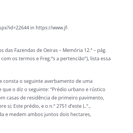
x?id=22644 in https://www.jf-
os das Fazendas de Oeiras – Memória 12.ª – pág.
com os termos e Freg.ªs a pertencião”), lista essa
que consta o seguinte averbamento de uma
 e que o diz o seguinte: “Prédio urbano e rústico
m casas de residência de primeiro pavimento,
i; Este prédio, e o n.º 2751 d’este L.º.,
da e medem ambos juntos dois hectares,