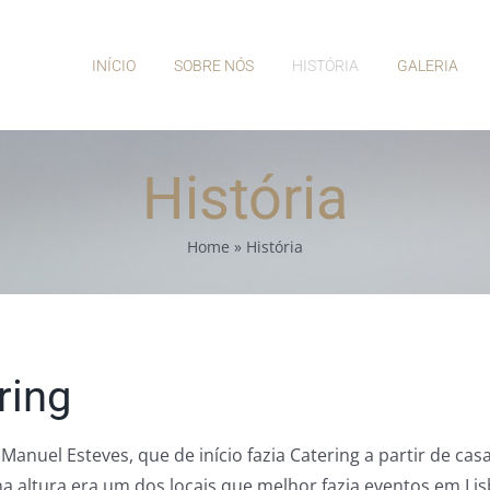
INÍCIO
SOBRE NÓS
HISTÓRIA
GALERIA
História
Home
»
História
ring
el Esteves, que de início fazia Catering a partir de casa.
altura era um dos locais que melhor fazia eventos em Lisbo