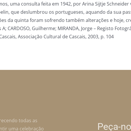
os, uma consulta feita em 1942, por Arina Sijtje Schneider 
pelin, que deslumbrou os portugueses, aquando da sua pas
ões da quinta foram sofrendo também alterações e hoje, c
los A; CARDOSO, Guilherme; MIRANDA, Jorge – Registo Fotogr
scais, Associação Cultural de Cascais, 2003, p. 104
erecendo todas as
Peça-no
antir uma celebração